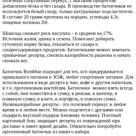
полезный спортивный перекус, с высоким процентом
добавления белка и без сахара. В производстве батончиков не
используется белый сахар, только натуральные подсластители.
В составе 20 грамм протеина на порцию, углеводы 4.2г,
пищевые волокна 20г.
Шоколад снижает риск инсульта – в среднем на 17%.
Источник калия, цинка и селена. Помогают добирать
суточную норму белка, отказаться от сахара и
сахаросодержащих продуктов. Батончиками можно заменить
привычные десерты, снизить калорийность рациона и начать
снижать вес.
Батончик Bombbar подходит для тех, кто придерживается
привального питания и ЗОЖ, любит спортивное питание. Для
использования в виде десерта к чаю, кофе и другим напиткам,
в т.ч. протеиновым коктейлям. Батончики можно взять всегда
с собой, они поместятся в сумку, в рюкзак, в шоппер, в
пляжную сумку, в клатч, в портфель, в поясную сумку.
Низкокалорийные десерты - это полезный перекус в любое
время и в любом месте. Можно поделится с друзьями или
подарить вкусный подарок близкому человеку. Плотный
картонный бокс защищает десерты от повреждений при
доставке и имеет яркий дизайн. Обязательно попробуйте
протеиновый батончик из нашего набора.