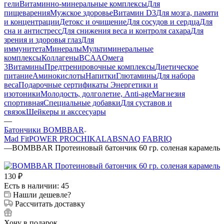
гели
Витаминно-минеральные комплексы
Для
пищеварения
Мужское здоровье
Витамин D3
Для мозга, памяти
и концентрации
Детокс и очищение
Для сосудов и сердца
Для
сна и антистресс
Для снижения веса и контроля сахара
Для
зрения и здоровья глаз
Для
иммунитета
Минералы
Мультиминеральные
комплексы
Коллагены
BCAA
Омега
3
Витамины
Предтренировочные комплексы
Диетическое
питание
Аминокислоты
Напитки
Глютамины
Для набора
веса
Подарочные сертификаты
Энергетики и
изотоники
Молодость, долголетие, Anti-age
Магнезия
спортивная
Специальные добавки
Для суставов и
связок
Шейкеры и акссесуары
—
Батончики BOMBBAR
Mad Fit
POWER PRO
CHIKALAB
SNAQ FABRIQ
—
BOMBBAR Протеиновый батончик 60 гр. соленая карамель
130
₽
Есть в наличии: 45
Нашли дешевле?
Рассчитать доставку
Хочу в подарок