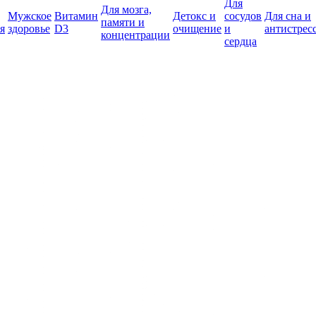
Для
Для мозга,
Мужское
Витамин
Детокс и
сосудов
Для сна и
памяти и
я
здоровье
D3
очищение
и
антистрес
концентрации
сердца