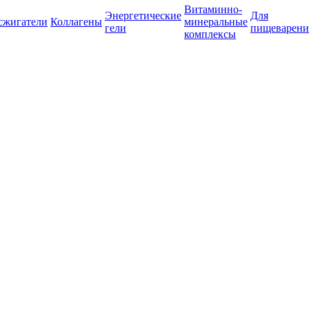
Витаминно-
Энергетические
Для
сжигатели
Коллагены
минеральные
гели
пищеварени
комплексы