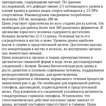
препаратами, содержащими магний. По данным
исследований, его дефицит (менее 2/3 оптимального уровня в
плазме крови) в разных видах спорта наблюдался у 23-39%
спортсменов. Рекомендуемое ежедневное потребление:
мужчины 350 мг, женщины 280 мг.
Цинк участвует практически во всех стадиях роста клеток. Он
необходим для работы более чем 300 различных ферментов. В
организме взрослого человека содержится достаточно
большое количество (2-3 г) цинка. Основная часть его
сосредоточена в костях и коже. Уровень цинка наиболее
высок в сперме и предстательной железе. Достаточно высока
его концентрация в костях и волосах, во внутренних органах
она значительно меньше.
Цинк находится в органах и тканях преимущественно в
органически связанной форме в виде легко диссоциирующих
соединений с белком. Велика биологическая роль цинка в
росте, развитии и половом созревании человека, поддержании
репродуктивной функции, для кроветворения,
вкусовосприятия и обоняния, нормального течения процессов
заживления ран и др. Он необходим для нормальной работы
гипофиза, щитовидной, поджелудочной и предстательной
желез. Под влиянием его соединений усиливается активность
гонадотропных гормонов гипофиза. Установлено, что
гипогликемическое действие инсулина также зависит от
цинка, который постоянно присутствует в гормоне. Цинк