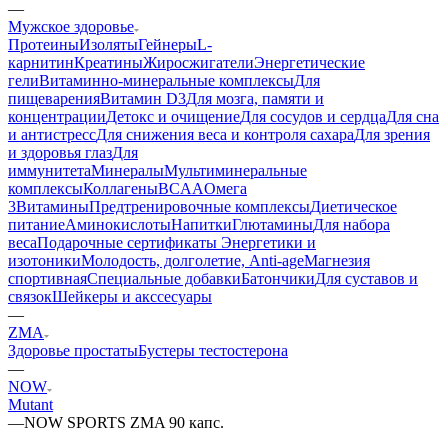
—
Мужское здоровье
Протеины
Изоляты
Гейнеры
L-
карнитин
Креатины
Жиросжигатели
Энергетические
гели
Витаминно-минеральные комплексы
Для
пищеварения
Витамин D3
Для мозга, памяти и
концентрации
Детокс и очищение
Для сосудов и сердца
Для сна
и антистресс
Для снижения веса и контроля сахара
Для зрения
и здоровья глаз
Для
иммунитета
Минералы
Мультиминеральные
комплексы
Коллагены
BCAA
Омега
3
Витамины
Предтренировочные комплексы
Диетическое
питание
Аминокислоты
Напитки
Глютамины
Для набора
веса
Подарочные сертификаты
Энергетики и
изотоники
Молодость, долголетие, Anti-age
Магнезия
спортивная
Специальные добавки
Батончики
Для суставов и
связок
Шейкеры и акссесуары
—
ZMA
Здоровье простаты
Бустеры тестостерона
—
NOW
Mutant
—
NOW SPORTS ZMA 90 капс.