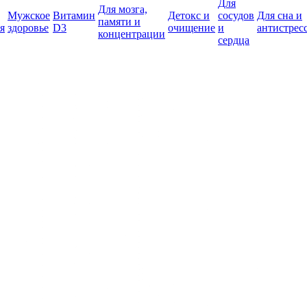
Для
Для мозга,
Мужское
Витамин
Детокс и
сосудов
Для сна и
памяти и
я
здоровье
D3
очищение
и
антистрес
концентрации
сердца