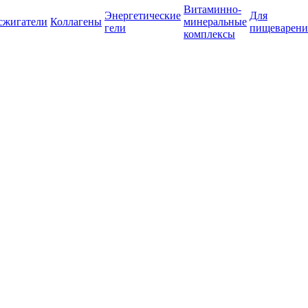
Витаминно-
Энергетические
Для
сжигатели
Коллагены
минеральные
гели
пищеварени
комплексы