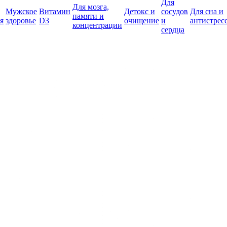
Для
Для мозга,
Мужское
Витамин
Детокс и
сосудов
Для сна и
памяти и
я
здоровье
D3
очищение
и
антистрес
концентрации
сердца