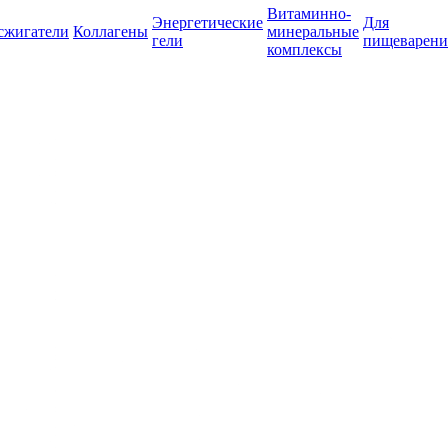
Витаминно-
Энергетические
Для
сжигатели
Коллагены
минеральные
гели
пищеварени
комплексы