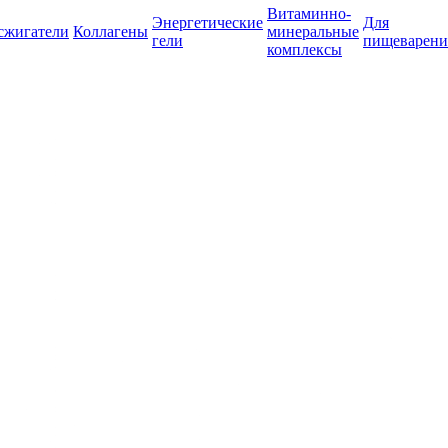
Витаминно-
Энергетические
Для
сжигатели
Коллагены
минеральные
гели
пищеварени
комплексы