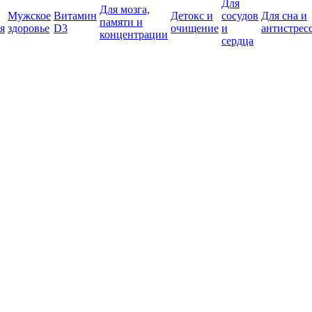
Для
Для мозга,
Мужское
Витамин
Детокс и
сосудов
Для сна и
памяти и
я
здоровье
D3
очищение
и
антистрес
концентрации
сердца