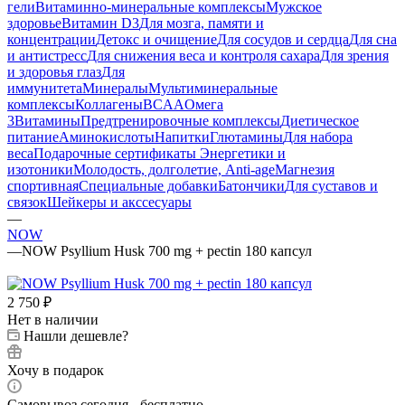
гели
Витаминно-минеральные комплексы
Мужское
здоровье
Витамин D3
Для мозга, памяти и
концентрации
Детокс и очищение
Для сосудов и сердца
Для сна
и антистресс
Для снижения веса и контроля сахара
Для зрения
и здоровья глаз
Для
иммунитета
Минералы
Мультиминеральные
комплексы
Коллагены
BCAA
Омега
3
Витамины
Предтренировочные комплексы
Диетическое
питание
Аминокислоты
Напитки
Глютамины
Для набора
веса
Подарочные сертификаты
Энергетики и
изотоники
Молодость, долголетие, Anti-age
Магнезия
спортивная
Специальные добавки
Батончики
Для суставов и
связок
Шейкеры и акссесуары
—
NOW
—
NOW Psyllium Husk 700 mg + pectin 180 капсул
2 750
₽
Нет в наличии
Нашли дешевле?
Хочу в подарок
Самовывоз сегодня - бесплатно