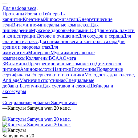
—
Для набора веса
Протеины
Изоляты
Гейнеры
L-
карнитин
Креатины
Жиросжигатели
Энергетические
гели
Витаминно-минеральные комплексы
Для
пищеварения
Мужское здоровье
Витамин D3
Для мозга, памяти
и концентрации
Детокс и очищение
Для сосудов и сердца
Для
сна и антистресс
Для снижения веса и контроля сахара
Для
зрения и здоровья глаз
Для
иммунитета
Минералы
Мультиминеральные
комплексы
Коллагены
BCAA
Омега
3
Витамины
Предтренировочные комплексы
Диетическое
питание
Аминокислоты
Напитки
Глютамины
Подарочные
сертификаты
Энергетики и изотоники
Молодость, долголетие,
Anti-age
Магнезия спортивная
Специальные
добавки
Батончики
Для суставов и связок
Шейкеры и
акссесуары
—
Специальные добавки Samyun wan
—
Капсулы Samyun wan 20 капс.