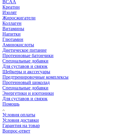
BCAA
Креатин
Изолят
Жиросжигатели
Коллаген
Витамины
Напитки
Глютамин
Аминокислоты
Диетическое питание
Протеиновые батончики
Специальные добавки
Для суставов и связок
Шейкеры и акссесуары
Предтренировочные комплексы
Протеиновый шоколад
Специальные добавки
Энергетики и изотоники
Для суставов и связок
Помощь
Условия оплаты
Условия доставки
Гарантия на товар
Вопрос-ответ