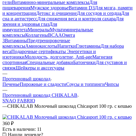
гели
Витаминно-минеральные комплексы
Для
пищеварения
Мужское здоровье
Витамин D3
Для мозга, памяти
и концентрации
Детокс и очищение
Для сосудов и сердца
Для
сна и антистресс
Для снижения веса и контроля сахара
Для
зрения и здоровья глаз
Для
иммунитета
Минералы
Мультиминеральные
комплексы
Коллагены
BCAA
Омега
3
Витамины
Предтренировочные
комплексы
Аминокислоты
Напитки
Глютамины
Для набора
веса
Подарочные сертификаты
Энергетики и
изотоники
Молодость, долголетие, Anti-age
Магнезия
спортивная
Специальные добавки
Батончики
Для суставов и
связок
Шейкеры и акссесуары
—
Протеиновый шоколад
Печенье
Пирожные и сладости
Соусы и топпинги
Чипсы
—
Протеиновый шоколад CHIKALAB
SNAQ FABRIQ
—
CHIKALAB Молочный шоколад Сhicasport 100 гр. с кешью
360
₽
Есть в наличии: 11
Нашли дешевле?