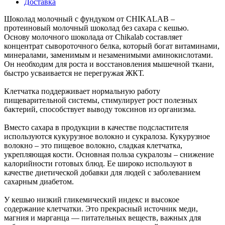
Доставка
Шоколад молочный с фундуком от CHIKALAB –
протеиновый молочный шоколад без сахара с кешью.
Основу молочного шоколада от Chikalab составляет
концентрат сывороточного белка, который богат витаминами,
минералами, заменимым и незаменимыми аминокислотами.
Он необходим для роста и восстановления мышечной ткани,
быстро усваивается не перегружая ЖКТ.
Клетчатка поддерживает нормальную работу
пищеварительной системы, стимулирует рост полезных
бактерий, способствует выводу токсинов из организма.
Вместо сахара в продукции в качестве подсластителя
используются кукурузное волокно и сукралоза. Кукурузное
волокно – это пищевое волокно, сладкая клетчатка,
укрепляющая кости. Основная польза сукралозы – снижение
калорийности готовых блюд. Ее широко используют в
качестве диетической добавки для людей с заболеванием
сахарным диабетом.
У кешью низкий гликемический индекс и высокое
содержание клетчатки. Это прекрасный источник меди,
магния и марганца — питательных веществ, важных для