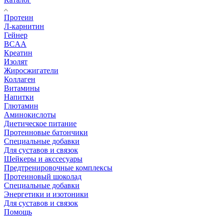
Протеин
Л-карнитин
Гейнер
BCAA
Креатин
Изолят
Жиросжигатели
Коллаген
Витамины
Напитки
Глютамин
Аминокислоты
Диетическое питание
Протеиновые батончики
Специальные добавки
Для суставов и связок
Шейкеры и акссесуары
Предтренировочные комплексы
Протеиновый шоколад
Специальные добавки
Энергетики и изотоники
Для суставов и связок
Помощь