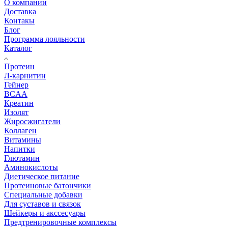
О компании
Доставка
Контакы
Блог
Программа лояльности
Каталог
Протеин
Л-карнитин
Гейнер
BCAA
Креатин
Изолят
Жиросжигатели
Коллаген
Витамины
Напитки
Глютамин
Аминокислоты
Диетическое питание
Протеиновые батончики
Специальные добавки
Для суставов и связок
Шейкеры и акссесуары
Предтренировочные комплексы