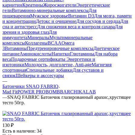
карнитин
Креатины
Жиросжигатели
Энергетические
гели
Витаминно-минеральные комплексы
Для
пищеварения
Мужское здоровье
Витамин D3
Для мозга, памяти
и концентрации
Детокс и очищение
Для сосудов и сердца
Для
сна и антистресс
Для снижения веса и контроля сахара
Для
зрения и здоровья глаз
Для
иммунитета
Минералы
Мультиминеральные
комплексы
Коллагены
BCAA
Омега
3
Витамины
Предтренировочные комплексы
Диетическое
питание
Аминокислоты
Напитки
Глютамины
Для набора
веса
Подарочные сертификаты
Энергетики и
изотоники
Молодость, долголетие, Anti-age
Магнезия
спортивная
Специальные добавки
Для суставов и
связок
Шейкеры и акссесуары
—
Батончики SNAQ FABRIQ
Mad Fit
POWER PRO
BOMBBAR
CHIKALAB
—
SNAQ FABRIC Батончик глазированный арахис,хрустящее
тесто 50гр.
130
₽
Есть в наличии: 34