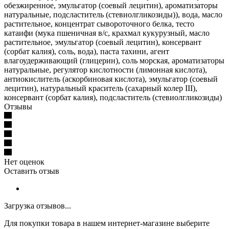
обезжиренное, эмульгатор (соевый лецитин), ароматизаторы
натуральные, подсластитель (стевиолгликозиды)), вода, масло
растительное, концентрат сывороточного белка, тесто
катаифи (мука пшеничная в/с, крахмал кукурузный, масло
растительное, эмульгатор (соевый лецитин), консервант
(сорбат калия), соль, вода), паста тахини, агент
влагоудерживающий (глицерин), соль морская, ароматизаторы
натуральные, регулятор кислотности (лимонная кислота),
антиокислитель (аскорбиновая кислота), эмульгатор (соевый
лецитин), натуральный краситель (сахарный колер III),
консервант (сорбат калия), подсластитель (стевиолгликозиды)
Отзывы
Нет оценок
Оставить отзыв
Загрузка отзывов...
Для покупки товара в нашем интернет-магазине выберите